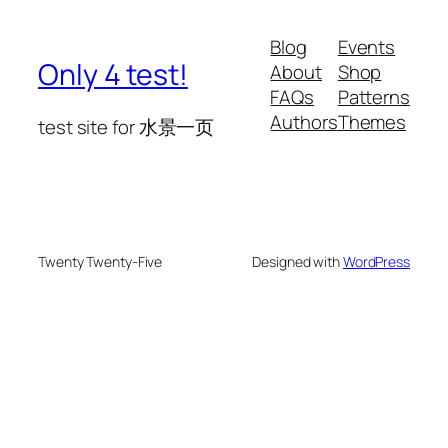
Blog
Events
Only 4 test!
About
Shop
FAQs
Patterns
Authors
Themes
test site for 水景一页
Twenty Twenty-Five
Designed with
WordPress