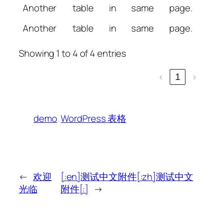
Another
table
in
same
page.
Another
table
in
same
page.
Showing 1 to 4 of 4 entries
‹
1
›
demo
WordPress 表格
←
欢迎
[:en]测试中文附件[:zh]测试中文
光临
附件[:]
→