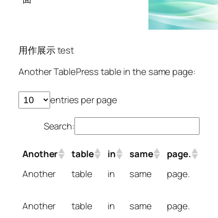
用作展示 test
Another TablePress table in the same page:
entries per page
Search:
Another
table
in
same
page.
6
Another
table
in
same
page.
6
Another
table
in
same
page.
Another
table
in
same
page.