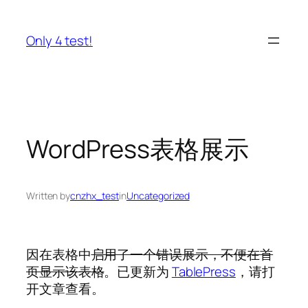
Skip
to
Only 4 test!
content
WordPress表格展示
Written by
cnzhx_test
in
Uncategorized
因在表格中
启用了一个错误展示，不便在首
页显示该表格
。已更新为
TablePress
，请打
开文章查看。